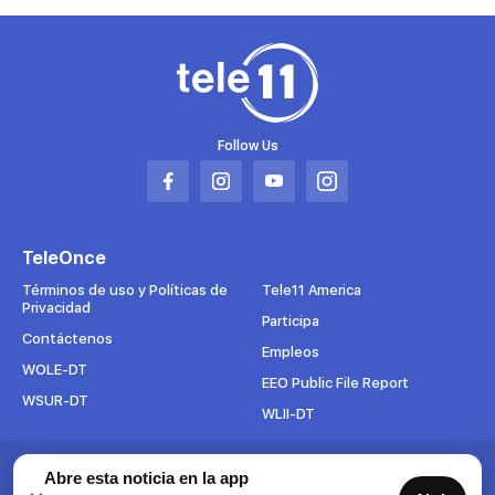
Follow Us
Abrir
Abrir
Abrir
Abrir
en
en
en
en
una
una
una
una
TeleOnce
nueva
nueva
nueva
nueva
pestaña
pestaña
pestaña
pestaña
Términos de uso y Políticas de
Tele11 America
Privacidad
Participa
Contáctenos
Empleos
WOLE-DT
EEO Public File Report
WSUR-DT
WLII-DT
Suscríbete al boletín
Abre esta noticia en la app