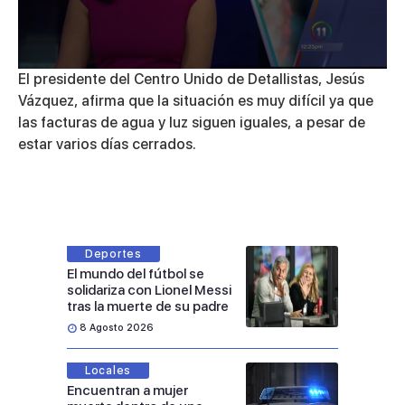
0
El presidente del Centro Unido de Detallistas, Jesús
seconds
Vázquez, afirma que la situación es muy difícil ya que
of
3
las facturas de agua y luz siguen iguales, a pesar de
minutes,
estar varios días cerrados.
24
seconds
Deportes
El mundo del fútbol se
solidariza con Lionel Messi
tras la muerte de su padre
8 Agosto 2026
Locales
Encuentran a mujer