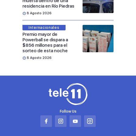
muerta dentro de una
residencia en Río Piedras
8 Agosto 2026
Internacionales
Premio mayor de
Powerball se dispara a
$856 millones para el
sorteo de esta noche
8 Agosto 2026
Follow Us
Abrir
Abrir
Abrir
Abrir
en
en
en
en