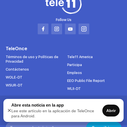
Follow Us
Abrir
Abrir
Abrir
Abrir
en
en
en
en
una
una
una
una
TeleOnce
nueva
nueva
nueva
nueva
pestaña
pestaña
pestaña
pestaña
Términos de uso y Políticas de
Tele11 America
Privacidad
Participa
Contáctenos
Empleos
WOLE-DT
EEO Public File Report
WSUR-DT
WLII-DT
Abre esta noticia en la app
Suscríbete al boletín
×
Abrir
Lee este artículo en la aplicación de TeleOnce
Para mantenerse al tanto de todo lo que pasa en TeleOnce,
para Android.
suscríbase ahora a nuestros boletines.
Search: