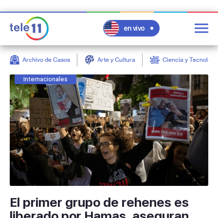
en vivo
Archivo de Casos
Arte y Cultura
Ciencia y Tecnologí
post
Internacionales
El primer grupo de rehenes es
liberado por Hamas, aseguran