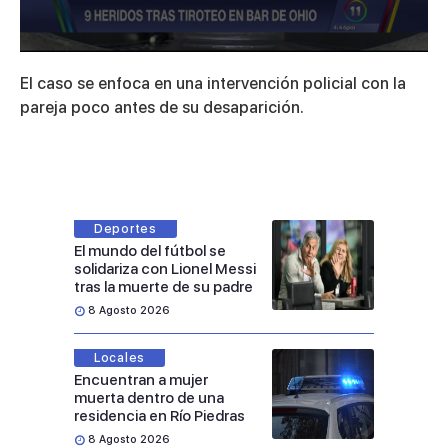
0
seconds
El caso se enfoca en una intervención policial con la
of
1
pareja poco antes de su desaparición.
minute,
2
seconds
Deportes
El mundo del fútbol se
solidariza con Lionel Messi
tras la muerte de su padre
8 Agosto 2026
Locales
Encuentran a mujer
muerta dentro de una
residencia en Río Piedras
8 Agosto 2026