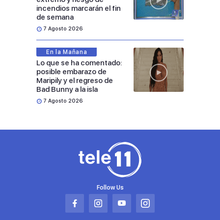
incendios marcarán el fin
de semana
7 Agosto 2026
En la Mañana
Lo que se ha comentado:
posible embarazo de
Maripily y el regreso de
Bad Bunny a la isla
7 Agosto 2026
Follow Us
Abrir
Abrir
Abrir
Abrir
en
en
en
en