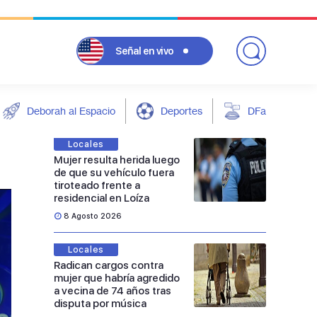
Señal
en vivo
Deborah al Espacio
Deportes
DFarándula
Locales
Mujer resulta herida luego
de que su vehículo fuera
tiroteado frente a
residencial en Loíza
8 Agosto 2026
Locales
Radican cargos contra
mujer que habría agredido
a vecina de 74 años tras
disputa por música