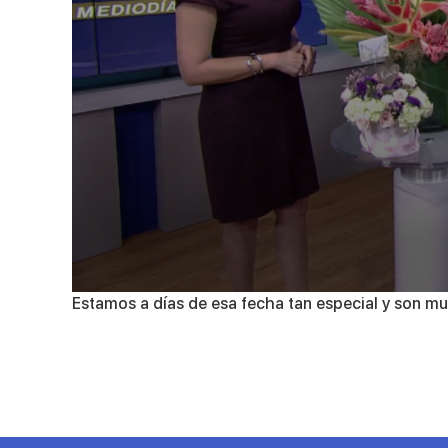
0
Estamos a días de esa fecha tan especial y son mu
seconds
of
1
minute,
49
seconds
Volume
90%