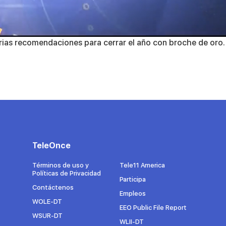
arias recomendaciones para cerrar el año con broche de oro.
TeleOnce
Términos de uso y
Tele11 America
Políticas de Privacidad
Participa
Contáctenos
Empleos
WOLE-DT
EEO Public File Report
WSUR-DT
WLII-DT