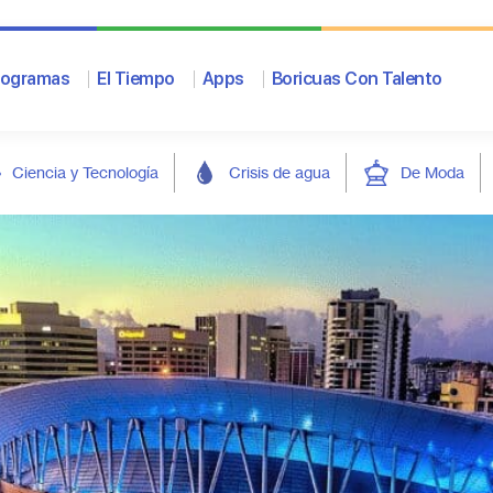
rogramas
El Tiempo
Apps
Boricuas Con Talento
Ciencia y Tecnología
Crisis de agua
De Moda