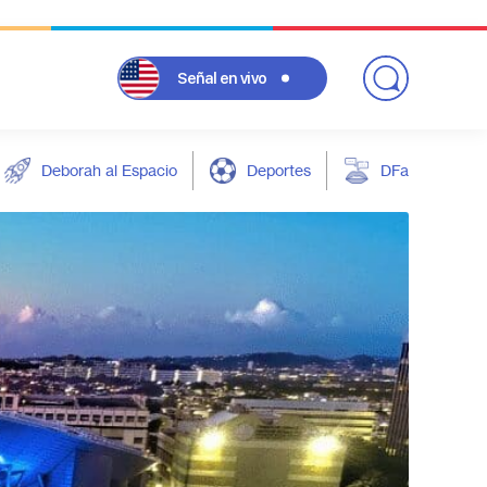
Señal
en vivo
Deborah al Espacio
Deportes
DFarándula