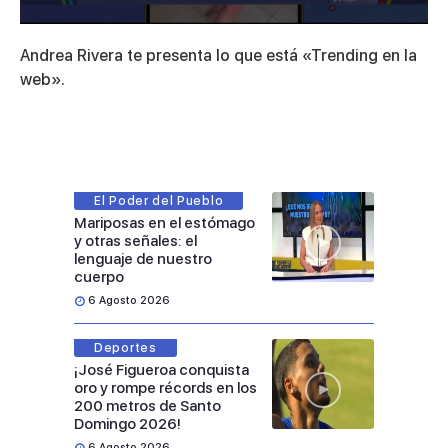
0
seconds
Andrea Rivera te presenta lo que está «Trending en la
of
2
web».
minutes,
41
seconds
El Poder del Pueblo
Mariposas en el estómago
y otras señales: el
lenguaje de nuestro
cuerpo
6 Agosto 2026
Deportes
¡José Figueroa conquista
oro y rompe récords en los
200 metros de Santo
Domingo 2026!
6 Agosto 2026