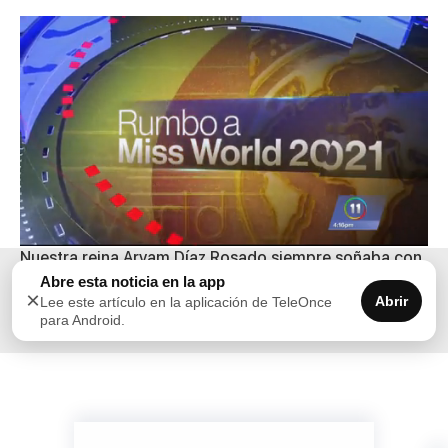
Nuestra reina Aryam Díaz Rosado siempre soñaba con
participar en este certamen y ahora aprovecha esta
Abre esta noticia en la app
×
Abrir
Lee este artículo en la aplicación de TeleOnce
plataforma para llevar un mensaje de belleza con
para Android.
propósito.