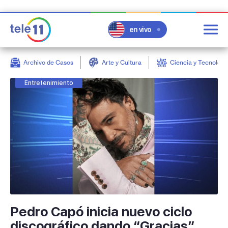
en vivo
Archivo de Casos
Arte y Cultura
Ciencia y Tecnologí
post
Entretenimiento
Pedro Capó inicia nuevo ciclo
discográfico dando “Gracias”