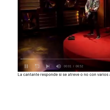
0
La cantante responde si se atreve o no con varios a
of
6
minutes,
52
seconds
Volume
90%