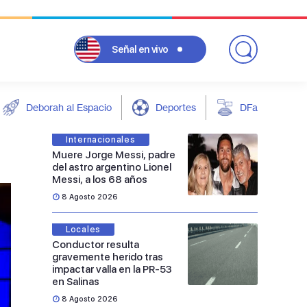
Señal
en vivo
Deborah al Espacio
Deportes
DFarándula
Internacionales
Muere Jorge Messi, padre
del astro argentino Lionel
Messi, a los 68 años
8 Agosto 2026
Locales
Conductor resulta
gravemente herido tras
impactar valla en la PR-53
en Salinas
8 Agosto 2026