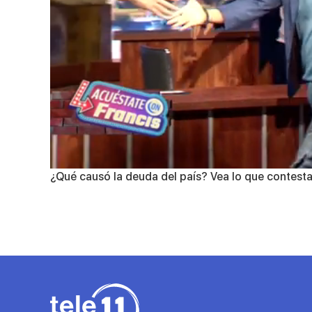
0
¿Qué causó la deuda del país? Vea lo que contesta
of
7
minutes,
28
seconds
Volume
90%