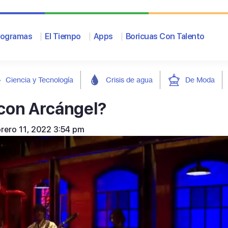
rogramas
El Tiempo
Apps
Boricuas Con Talento
Ciencia y Tecnología
Crisis de agua
De Moda
 con Arcángel?
brero 11, 2022 3:54 pm