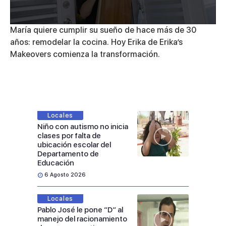
0
María quiere cumplir su sueño de hace más de 30
seconds
años: remodelar la cocina. Hoy Erika de
Erika’s
of
9
Makeovers
comienza la transformación.
minutes,
20
seconds
Locales
Niño con autismo no inicia
clases por falta de
ubicación escolar del
Departamento de
Educación
6 Agosto 2026
Locales
Pablo José le pone “D” al
manejo del racionamiento