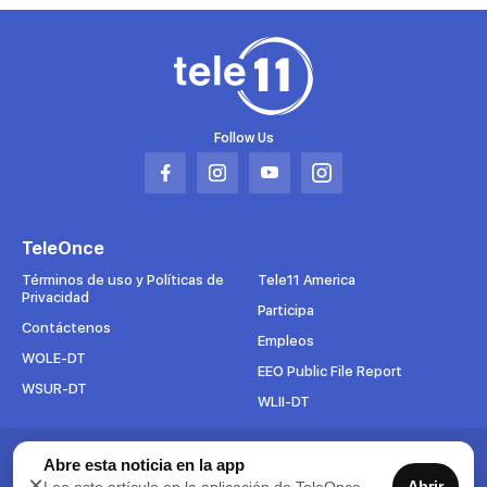
Follow Us
Abrir
Abrir
Abrir
Abrir
en
en
en
en
una
una
una
una
TeleOnce
nueva
nueva
nueva
nueva
pestaña
pestaña
pestaña
pestaña
Términos de uso y Políticas de
Tele11 America
Privacidad
Participa
Contáctenos
Empleos
WOLE-DT
EEO Public File Report
WSUR-DT
WLII-DT
Suscríbete al boletín
Abre esta noticia en la app
×
Abrir