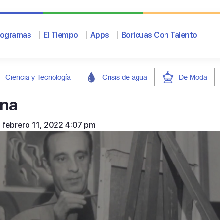
rogramas
El Tiempo
Apps
Boricuas Con Talento
Ciencia y Tecnología
Crisis de agua
De Moda
ana
: febrero 11, 2022 4:07 pm