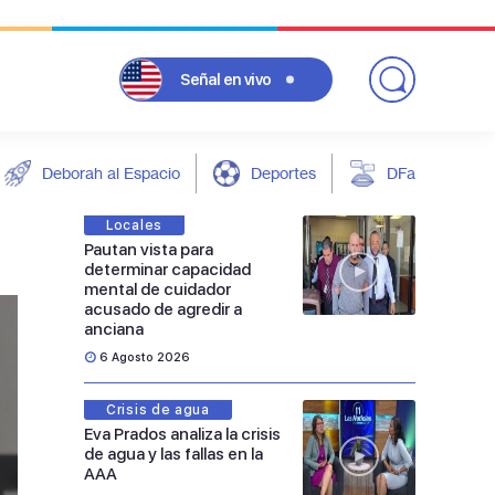
Señal
en vivo
Deborah al Espacio
Deportes
DFarándula
Locales
Pautan vista para
determinar capacidad
mental de cuidador
acusado de agredir a
anciana
6 Agosto 2026
Crisis de agua
Eva Prados analiza la crisis
de agua y las fallas en la
AAA