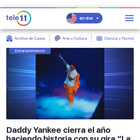
en vivo
Archivo de Casos
Arte y Cultura
Ciencia y Tecnologí
post
Entretenimiento
Daddy Yankee cierra el año
haciendo historia con su gira “La