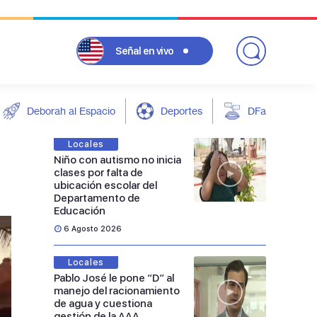
Señal
en vivo
Deborah al Espacio
Deportes
DFarándula
Locales
Niño con autismo no inicia
clases por falta de
ubicación escolar del
Departamento de
Educación
6 Agosto 2026
Locales
Pablo José le pone “D” al
manejo del racionamiento
de agua y cuestiona
gestión de la AAA