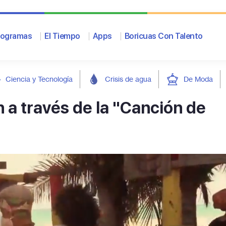
rogramas
El Tiempo
Apps
Boricuas Con Talento
Ciencia y Tecnología
Crisis de agua
De Moda
n a través de la "Canción de