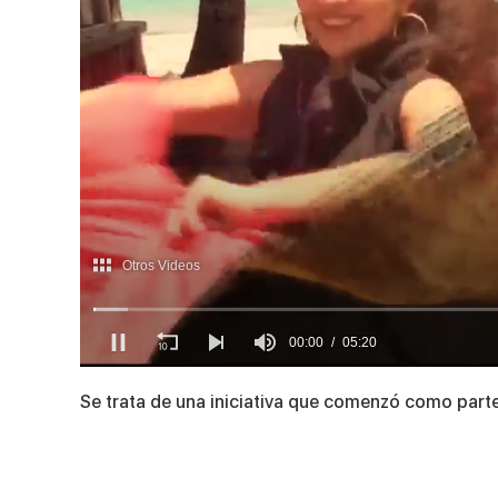
0
seconds
Se trata de una iniciativa que comenzó como parte 
of
5
minutes,
20
seconds
Volume