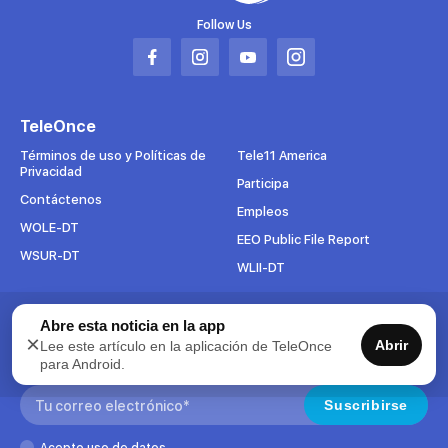
Follow Us
Abrir
Abrir
Abrir
Abrir
en
en
en
en
una
una
una
una
TeleOnce
nueva
nueva
nueva
nueva
pestaña
pestaña
pestaña
pestaña
Términos de uso y Políticas de
Tele11 America
Privacidad
Participa
Contáctenos
Empleos
WOLE-DT
EEO Public File Report
WSUR-DT
WLII-DT
Abre esta noticia en la app
Suscríbete al boletín
×
Abrir
Lee este artículo en la aplicación de TeleOnce
Para mantenerse al tanto de todo lo que pasa en TeleOnce,
para Android.
suscríbase ahora a nuestros boletines.
Search:
Suscribirse