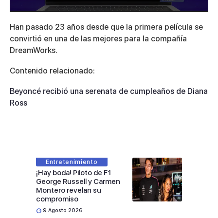
0
seconds
Han pasado 23 años desde que la primera película se
of
2
convirtió en una de las mejores para la compañía
minutes,
DreamWorks.
25
seconds
Contenido relacionado:
Beyoncé recibió una serenata de cumpleaños de Diana
Ross
Entretenimiento
¡Hay boda! Piloto de F1
George Russell y Carmen
Montero revelan su
compromiso
9 Agosto 2026