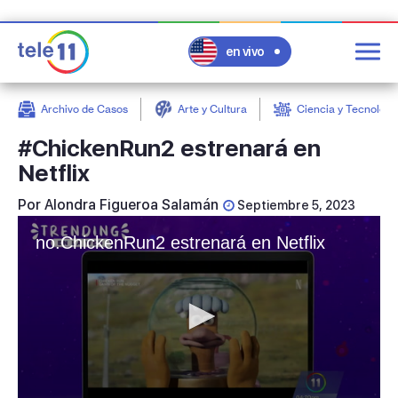
en vivo
Archivo de Casos
Arte y Cultura
Ciencia y Tecnologí
post
#ChickenRun2 estrenará en
Netflix
Por
Alondra Figueroa Salamán
Septiembre 5, 2023
no.ChickenRun2 estrenará en Netflix