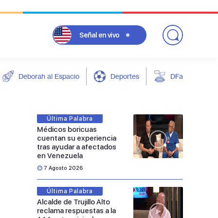
Señal
en vivo
Deborah al Espacio
Deportes
DFarándula
Última Palabra
Médicos boricuas
cuentan su experiencia
tras ayudar a afectados
en Venezuela
7 Agosto 2026
Última Palabra
Alcalde de Trujillo Alto
reclama respuestas a la