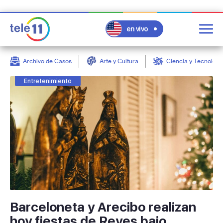
en vivo
Archivo de Casos
Arte y Cultura
Ciencia y Tecnologí
post
Entretenimiento
Barceloneta y Arecibo realizan
hoy fiestas de Reyes bajo