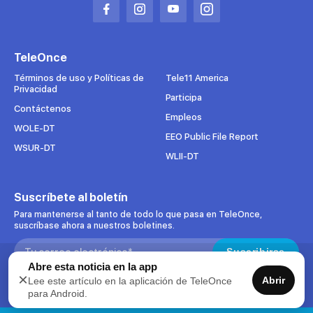
Abrir
Abrir
Abrir
Abrir
en
en
en
en
una
una
una
una
TeleOnce
nueva
nueva
nueva
nueva
pestaña
pestaña
pestaña
pestaña
Términos de uso y Políticas de
Tele11 America
Privacidad
Participa
Contáctenos
Empleos
WOLE-DT
EEO Public File Report
WSUR-DT
WLII-DT
Suscríbete al boletín
Para mantenerse al tanto de todo lo que pasa en TeleOnce,
suscríbase ahora a nuestros boletines.
Search:
Suscribirse
Abre esta noticia en la app
×
Abrir
Lee este artículo en la aplicación de TeleOnce
Acepto uso de datos
para Android.