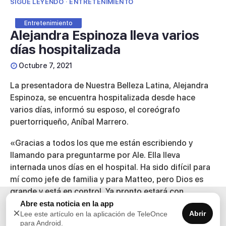
SIGUE LEYENDO · ENTRETENIMIENTO
Entretenimiento
Alejandra Espinoza lleva varios
días hospitalizada
Octubre 7, 2021
La presentadora de Nuestra Belleza Latina,
Alejandra
Espinoza
, se encuentra hospitalizada desde hace
varios días, informó su esposo, el coreógrafo
puertorriqueño, Aníbal Marrero.
«Gracias a todos los que me están escribiendo y
llamando para preguntarme por Ale. Ella lleva
internada unos días en el hospital. Ha sido difícil para
mí como jefe de familia y para Matteo, pero Dios es
grande y está en control. Ya pronto estará con
nosotros. Su malestar más grande en este momento
Abre esta noticia en la app
×
Abrir
Lee este artículo en la aplicación de TeleOnce
es no poder estar con Matteo», escribió Aníbal en su
para Android.