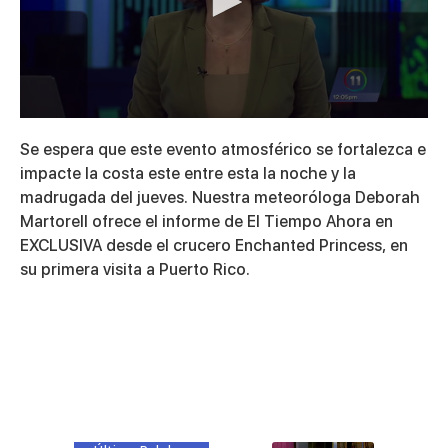
0
seconds
Se espera que este evento atmosférico se fortalezca e
of
3
impacte la costa este entre esta la noche y la
minutes,
madrugada del jueves. Nuestra meteoróloga Deborah
34
seconds
Martorell ofrece el informe de El Tiempo Ahora en
EXCLUSIVA desde el crucero Enchanted Princess, en
su primera visita a Puerto Rico.