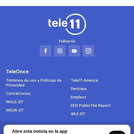
Follow Us
Abrir
Abrir
Abrir
Abrir
en
en
en
en
una
una
una
una
TeleOnce
nueva
nueva
nueva
nueva
pestaña
pestaña
pestaña
pestaña
Términos de uso y Políticas de
Tele11 America
Privacidad
Participa
Contáctenos
Empleos
WOLE-DT
EEO Public File Report
WSUR-DT
WLII-DT
Abre esta noticia en la app
Suscríbete al boletín