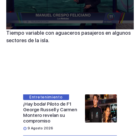
0
Tiempo variable con aguaceros pasajeros en algunos
seconds
sectores de la isla.
of
2
minutes,
40
seconds
Entretenimiento
¡Hay boda! Piloto de F1
George Russell y Carmen
Montero revelan su
compromiso
9 Agosto 2026