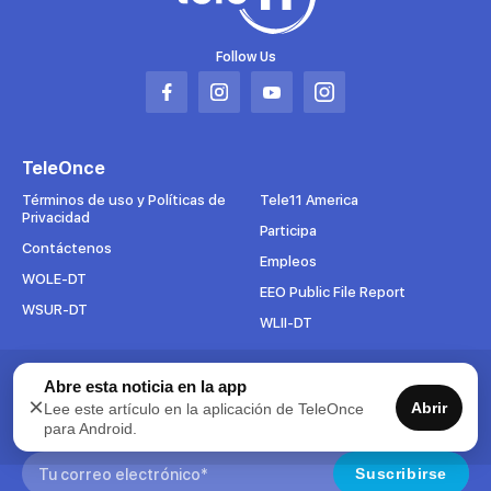
Follow Us
Abrir
Abrir
Abrir
Abrir
en
en
en
en
una
una
una
una
TeleOnce
nueva
nueva
nueva
nueva
pestaña
pestaña
pestaña
pestaña
Términos de uso y Políticas de
Tele11 America
Privacidad
Participa
Contáctenos
Empleos
WOLE-DT
EEO Public File Report
WSUR-DT
WLII-DT
Abre esta noticia en la app
Suscríbete al boletín
×
Abrir
Lee este artículo en la aplicación de TeleOnce
Para mantenerse al tanto de todo lo que pasa en TeleOnce,
para Android.
suscríbase ahora a nuestros boletines.
Search:
Suscribirse