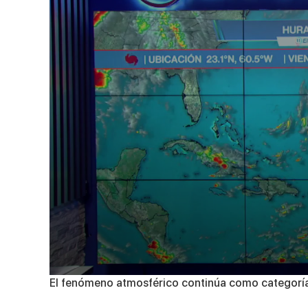
0
El fenómeno atmosférico continúa como categoría 
seconds
of