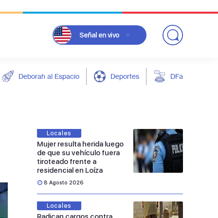
Señal
en vivo
Deborah al Espacio
Deportes
DFarándula
Locales
Mujer resulta herida luego
de que su vehículo fuera
tiroteado frente a
residencial en Loíza
8 Agosto 2026
Locales
Radican cargos contra