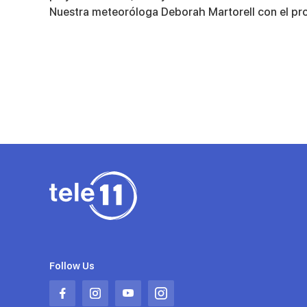
43
seconds
Nuestra meteoróloga Deborah Martorell con el pr
Volume
90%
Follow Us
Abrir
Abrir
Abrir
Abrir