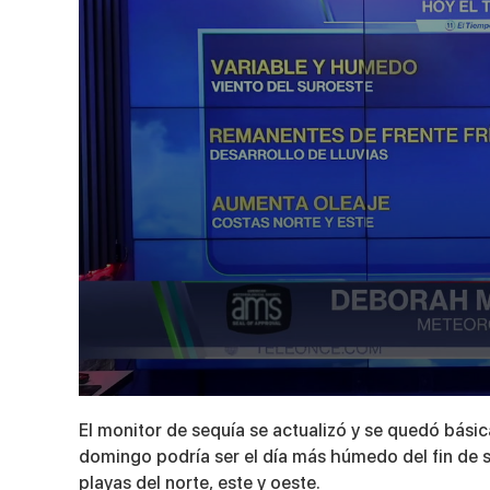
0
seconds
El monitor de sequía se actualizó y se quedó bási
of
3
domingo podría ser el día más húmedo del fin de s
minutes,
playas del norte, este y oeste.