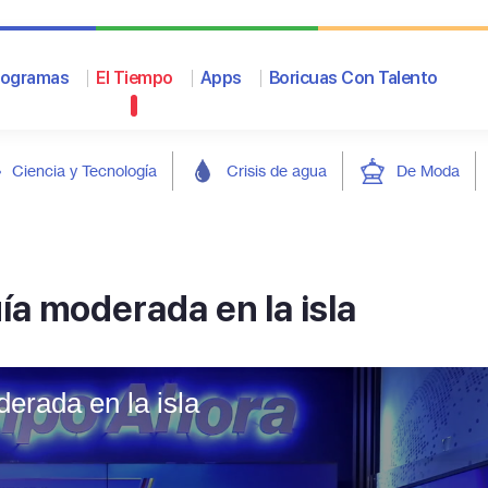
rogramas
El Tiempo
Apps
Boricuas Con Talento
Ciencia y Tecnología
Crisis de agua
De Moda
a moderada en la isla
erada en la isla