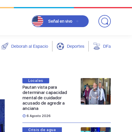
Señal
en vivo
Deborah al Espacio
Deportes
DFarándula
Locales
Pautan vista para
determinar capacidad
mental de cuidador
acusado de agredir a
anciana
6 Agosto 2026
Crisis de agua