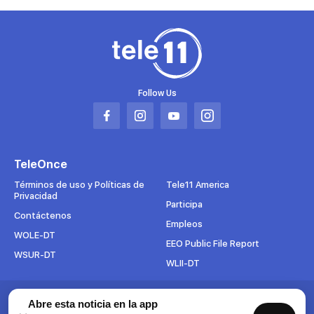
Follow Us
Abrir
Abrir
Abrir
Abrir
en
en
en
en
una
una
una
una
TeleOnce
nueva
nueva
nueva
nueva
pestaña
pestaña
pestaña
pestaña
Términos de uso y Políticas de
Tele11 America
Privacidad
Participa
Contáctenos
Empleos
WOLE-DT
EEO Public File Report
WSUR-DT
WLII-DT
Abre esta noticia en la app
Suscríbete al boletín