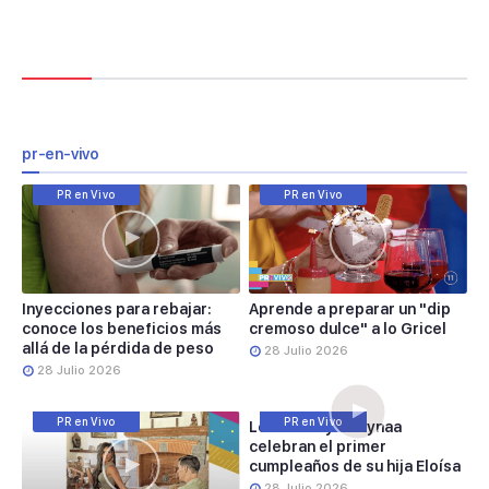
pr-en-vivo
PR en Vivo
PR en Vivo
Inyecciones para rebajar:
Aprende a preparar un "dip
conoce los beneficios más
cremoso dulce" a lo Gricel
allá de la pérdida de peso
28 Julio 2026
28 Julio 2026
PR en Vivo
PR en Vivo
Lele Pons y Guaynaa
celebran el primer
cumpleaños de su hija Eloísa
28 Julio 2026