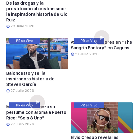
De las drogas y la
prostitución al cristianismo:
la inspiradora historia de Gio
Ruiz
28 Julio 2026
PR en Vivo
PR en Vivo
Aventura de sabores en "The
Sangría Factory" en Caguas
27 Julio 2026
Baloncesto y fe: la
inspiradora historia de
Steven García
27 Julio 2026
PR en Vivo
PR en Vivo
Michael Stuart lanza su
perfume con aroma a Puerto
Rico: "Seis 8 Uno"
27 Julio 2026
Elvis Crespo revela las