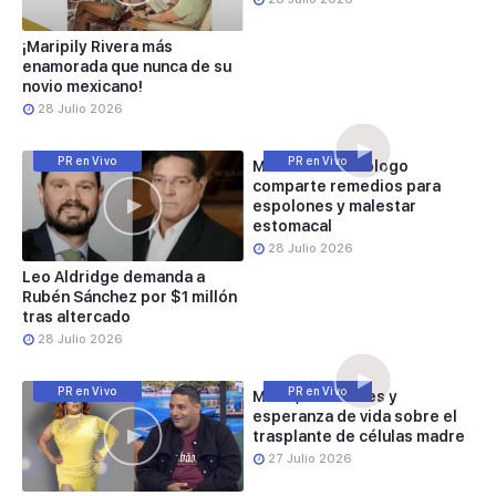
¡Maripily Rivera más
enamorada que nunca de su
novio mexicano!
28 Julio 2026
PR en Vivo
PR en Vivo
Melwin el Herbólogo
comparte remedios para
espolones y malestar
estomacal
28 Julio 2026
Leo Aldridge demanda a
Rubén Sánchez por $1 millón
tras altercado
28 Julio 2026
PR en Vivo
PR en Vivo
Mitos, realidades y
esperanza de vida sobre el
trasplante de células madre
27 Julio 2026