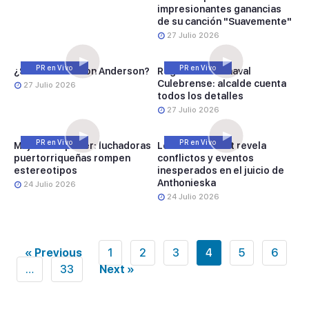
impresionantes ganancias
de su canción "Suavemente"
27 Julio 2026
PR en Vivo
PR en Vivo
¿Soltera Madison Anderson?
Regresa el Carnaval
Culebrense: alcalde cuenta
27 Julio 2026
todos los detalles
27 Julio 2026
PR en Vivo
PR en Vivo
Mujeres al poder: luchadoras
Lectura de tarot revela
puertorriqueñas rompen
conflictos y eventos
estereotipos
inesperados en el juicio de
Anthonieska
24 Julio 2026
24 Julio 2026
« Previous
1
2
3
4
5
6
…
33
Next »