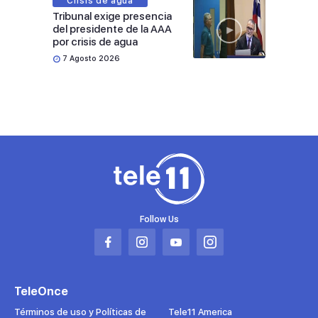
Crisis de agua
Tribunal exige presencia
del presidente de la AAA
por crisis de agua
7 Agosto 2026
Follow Us
Abrir
Abrir
Abrir
Abrir
en
en
en
en
una
una
una
una
TeleOnce
nueva
nueva
nueva
nueva
pestaña
pestaña
pestaña
pestaña
Términos de uso y Políticas de
Tele11 America