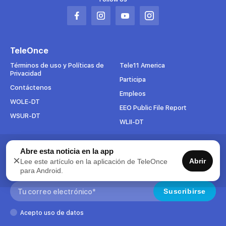
Abrir
Abrir
Abrir
Abrir
en
en
en
en
una
una
una
una
TeleOnce
nueva
nueva
nueva
nueva
pestaña
pestaña
pestaña
pestaña
Términos de uso y Políticas de
Tele11 America
Privacidad
Participa
Contáctenos
Empleos
WOLE-DT
EEO Public File Report
WSUR-DT
WLII-DT
Abre esta noticia en la app
Suscríbete al boletín
×
Abrir
Lee este artículo en la aplicación de TeleOnce
Para mantenerse al tanto de todo lo que pasa en TeleOnce,
para Android.
suscríbase ahora a nuestros boletines.
Search:
Suscribirse
Acepto uso de datos