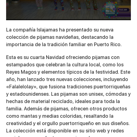
0
seconds
La compañía Islajamas ha presentado su nueva
of
3
colección de pijamas navideñas, destacando la
minutes,
importancia de la tradición familiar en Puerto Rico.
53
seconds
Esta es su cuarta Navidad ofreciendo pijamas con
estampados que celebran la cultura local, como los
Reyes Magos y elementos típicos de la festividad. Este
año, han lanzado tres nuevas colecciones, incluyendo
«Falalelolay», que fusiona tradiciones puertorriqueñas
y estadounidenses. Las pijamas son unisex, cómodas y
hechas de material reciclado, ideales para toda la
familia. Además de pijamas, ofrecen otros productos
como mantas y medias coloridas, resaltando la
creatividad y el orgullo puertorriqueño en sus diseños.
La colección está disponible en su sitio web y redes