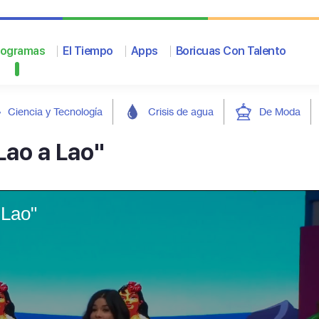
rogramas
El Tiempo
Apps
Boricuas Con Talento
Ciencia y Tecnología
Crisis de agua
De Moda
Lao a Lao"
 Lao"