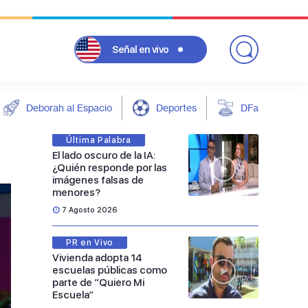
Señal
en vivo
Deborah al Espacio
Deportes
DFarándula
Última Palabra
El lado oscuro de la IA:
¿Quién responde por las
imágenes falsas de
menores?
7 Agosto 2026
PR en Vivo
Vivienda adopta 14
escuelas públicas como
parte de “Quiero Mi
Escuela”