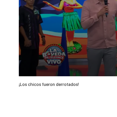
0
seconds
¡Los chicos fueron derrotados!
of
2
minutes,
49
seconds
Volume
90%