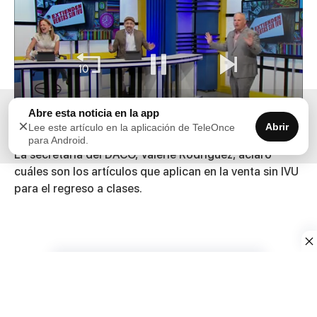
Abre esta noticia en la app
×
Abrir
Lee este artículo en la aplicación de TeleOnce
00:00
04:38
para Android.
0
La secretaria del DACO, Valerie Rodríguez, aclaró
seconds
cuáles son los artículos que aplican en la venta sin IVU
of
4
para el regreso a clases.
minutes,
38
seconds