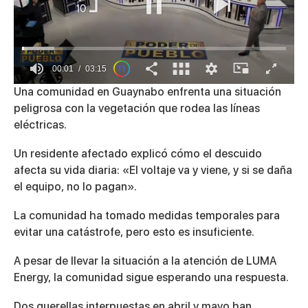
00:01
03:15
0
Una comunidad en Guaynabo enfrenta una situación
of
peligrosa con la vegetación que rodea las líneas
3
minutes,
eléctricas.
15
seconds
Un residente afectado explicó cómo el descuido
afecta su vida diaria: «El voltaje va y viene, y si se daña
el equipo, no lo pagan».
La comunidad ha tomado medidas temporales para
evitar una catástrofe, pero esto es insuficiente.
A pesar de llevar la situación a la atención de LUMA
Energy, la comunidad sigue esperando una respuesta.
Dos querellas interpuestas en abril y mayo han