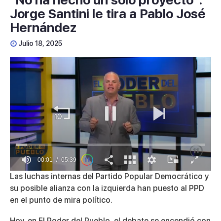
Jorge Santini le tira a Pablo José
Hernández
Julio 18, 2025
00:01
05:39
0
Las luchas internas del Partido Popular Democrático y
seconds
su posible alianza con la izquierda han puesto al PPD
of
5
en el punto de mira político.
minutes,
39
Hoy, en El Poder del Pueblo, el debate se encendió con