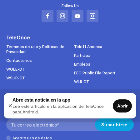
Follow Us
Abrir
Abrir
Abrir
Abrir
en
en
en
en
una
una
una
una
TeleOnce
nueva
nueva
nueva
nueva
pestaña
pestaña
pestaña
pestaña
Términos de uso y Políticas de
Tele11 America
Privacidad
Participa
Contáctenos
Empleos
WOLE-DT
EEO Public File Report
WSUR-DT
WLII-DT
Abre esta noticia en la app
Suscríbete al boletín
×
Abrir
Lee este artículo en la aplicación de TeleOnce
Para mantenerse al tanto de todo lo que pasa en TeleOnce,
para Android.
suscríbase ahora a nuestros boletines.
Search:
Suscribirse
Acepto uso de datos