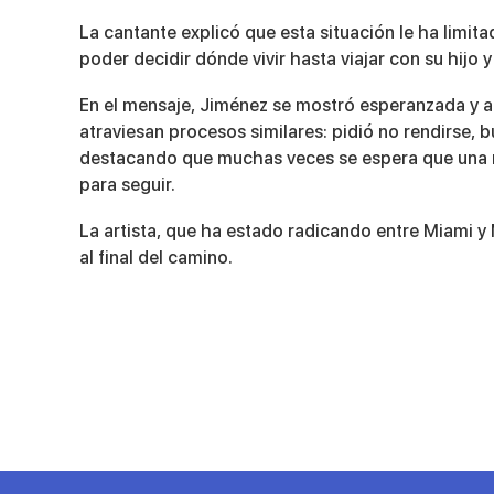
minutes,
47
La cantante explicó que esta situación le ha lim
seconds
Volume
poder decidir dónde vivir hasta viajar con su hijo y 
90%
En el mensaje, Jiménez se mostró esperanzada y a
atraviesan procesos similares: pidió no rendirse, 
destacando que muchas veces se espera que una ma
para seguir.
La artista, que ha estado radicando entre Miami y 
al final del camino.