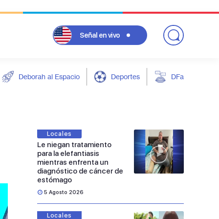
Señal
en vivo
Deborah al Espacio
Deportes
DFarándula
Locales
Le niegan tratamiento
para la elefantiasis
mientras enfrenta un
diagnóstico de cáncer de
estómago
5 Agosto 2026
Locales