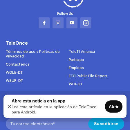
Follow Us
Abrir
Abrir
Abrir
Abrir
en
en
en
en
una
una
una
una
TeleOnce
nueva
nueva
nueva
nueva
pestaña
pestaña
pestaña
pestaña
Términos de uso y Políticas de
Tele11 America
Privacidad
Participa
Contáctenos
Empleos
WOLE-DT
EEO Public File Report
WSUR-DT
WLII-DT
Suscríbete al boletín
Abre esta noticia en la app
×
Abrir
Lee este artículo en la aplicación de TeleOnce
Para mantenerse al tanto de todo lo que pasa en TeleOnce,
para Android.
suscríbase ahora a nuestros boletines.
Search:
Suscribirse