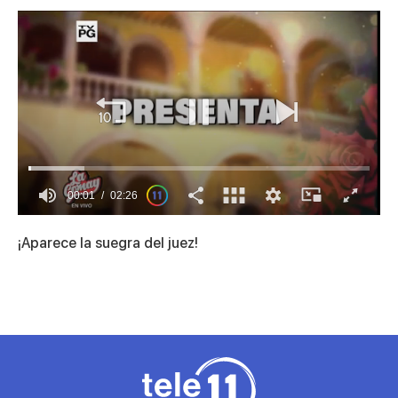
00:01
02:26
0
seconds
¡Aparece la suegra del juez!
of
2
minutes,
26
seconds