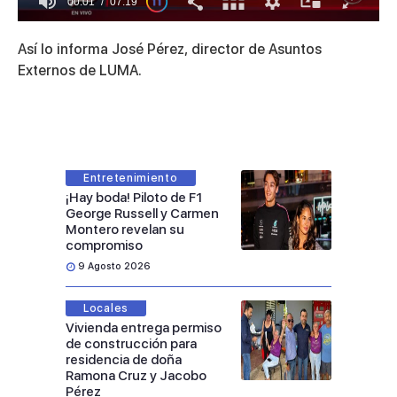
00:01
07:19
0
of
Así lo informa José Pérez, director de Asuntos
7
minutes,
Externos de LUMA.
19
seconds
Entretenimiento
¡Hay boda! Piloto de F1
George Russell y Carmen
Montero revelan su
compromiso
9 Agosto 2026
Locales
Vivienda entrega permiso
de construcción para
residencia de doña
Ramona Cruz y Jacobo
Pérez