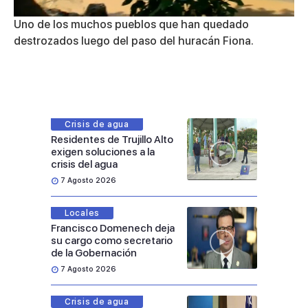
0
Uno de los muchos pueblos que han quedado
of
destrozados luego del paso del huracán Fiona.
3
minutes,
10
seconds
Crisis de agua
Residentes de Trujillo Alto
exigen soluciones a la
crisis del agua
7 Agosto 2026
Locales
Francisco Domenech deja
su cargo como secretario
de la Gobernación
7 Agosto 2026
Crisis de agua