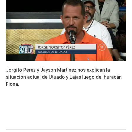
0
of
Jorgito Perez y Jayson Martinez nos explican la
3
minutes,
situación actual de Utuado y Lajas luego del huracán
27
Fiona.
seconds