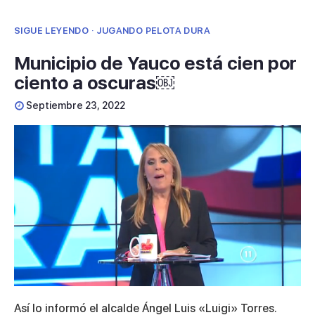
SIGUE LEYENDO · JUGANDO PELOTA DURA
Municipio de Yauco está cien por
ciento a oscuras￼
Septiembre 23, 2022
0
seconds
Así lo informó el alcalde Ángel Luis «Luigi» Torres.
of