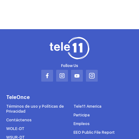
7
minutes,
24
seconds
Follow Us
Abrir
Abrir
Abrir
Abrir
en
en
en
en
una
una
una
una
TeleOnce
nueva
nueva
nueva
nueva
pestaña
pestaña
pestaña
pestaña
Términos de uso y Políticas de
Tele11 America
Privacidad
Participa
Contáctenos
Empleos
WOLE-DT
EEO Public File Report
WSUR-DT