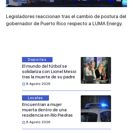
0
seconds
Legisladores reaccionan tras el cambio de postura del
of
11
gobernador de Puerto Rico respecto a LUMA Energy.
minutes,
25
seconds
Deportes
El mundo del fútbol se
solidariza con Lionel Messi
tras la muerte de su padre
8 Agosto 2026
Locales
Encuentran a mujer
muerta dentro de una
residencia en Río Piedras
8 Agosto 2026