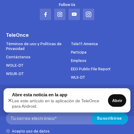
Follow Us
Abrir
Abrir
Abrir
Abrir
en
en
en
en
una
una
una
una
TeleOnce
nueva
nueva
nueva
nueva
pestaña
pestaña
pestaña
pestaña
Términos de uso y Políticas de
Tele11 America
Privacidad
Participa
Contáctenos
Empleos
WOLE-DT
EEO Public File Report
WSUR-DT
WLII-DT
Suscríbete al boletín
Abre esta noticia en la app
×
Abrir
Lee este artículo en la aplicación de TeleOnce
Para mantenerse al tanto de todo lo que pasa en TeleOnce,
para Android.
suscríbase ahora a nuestros boletines.
Search:
Suscribirse
Acepto uso de datos