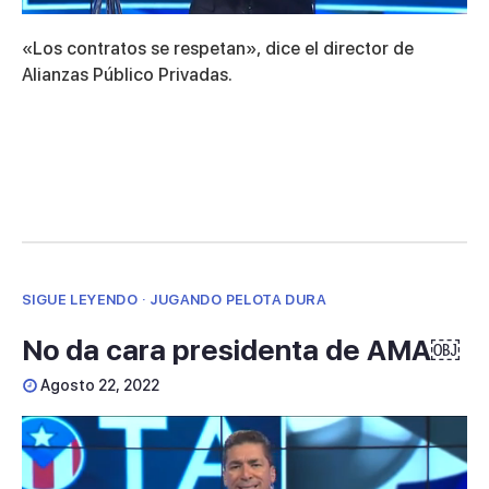
0
seconds
«Los contratos se respetan», dice el director de
of
7
Alianzas Público Privadas.
minutes,
43
seconds
SIGUE LEYENDO · JUGANDO PELOTA DURA
No da cara presidenta de AMA￼
Agosto 22, 2022