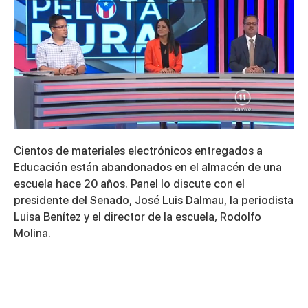
0
seconds
Cientos de materiales electrónicos entregados a
of
5
Educación están abandonados en el almacén de una
minutes,
escuela hace 20 años. Panel lo discute con el
19
seconds
presidente del Senado, José Luis Dalmau, la periodista
Luisa Benítez y el director de la escuela, Rodolfo
Molina.