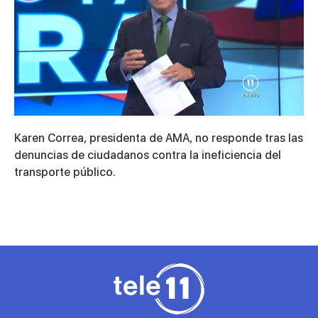
0
seconds
Karen Correa, presidenta de AMA, no responde tras las
of
5
denuncias de ciudadanos contra la ineficiencia del
minutes,
transporte público.
46
seconds