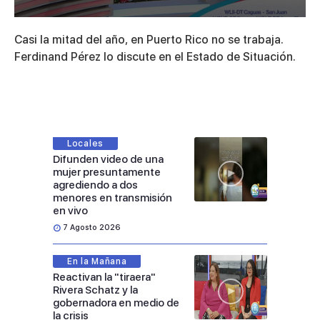
0
seconds
Casi la mitad del año, en Puerto Rico no se trabaja.
of
5
Ferdinand Pérez lo discute en el Estado de Situación.
minutes,
27
seconds
Locales
Difunden video de una
mujer presuntamente
agrediendo a dos
menores en transmisión
en vivo
7 Agosto 2026
En la Mañana
Reactivan la "tiraera"
Rivera Schatz y la
gobernadora en medio de
la crisis