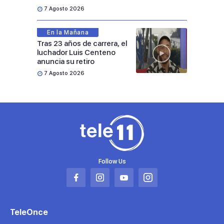
7 Agosto 2026
En la Mañana
Tras 23 años de carrera, el
luchador Luis Centeno
anuncia su retiro
7 Agosto 2026
Follow Us
Abrir
Abrir
Abrir
Abrir
en
en
en
en
una
una
una
una
TeleOnce
nueva
nueva
nueva
nueva