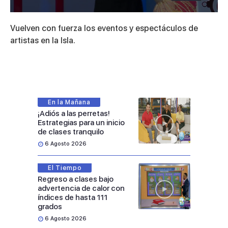
0
seconds
Vuelven con fuerza los eventos y espectáculos de
of
11
artistas en la Isla.
minutes,
36
seconds
En la Mañana
¡Adiós a las perretas!
Estrategias para un inicio
de clases tranquilo
6 Agosto 2026
El Tiempo
Regreso a clases bajo
advertencia de calor con
índices de hasta 111
grados
6 Agosto 2026