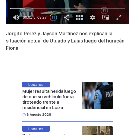
00:02
03:27
0
of
Jorgito Perez y Jayson Martinez nos explican la
3
minutes,
situación actual de Utuado y Lajas luego del huracán
27
Fiona.
seconds
Locales
Mujer resulta herida luego
de que su vehículo fuera
tiroteado frente a
residencial en Loíza
8 Agosto 2026
Locales