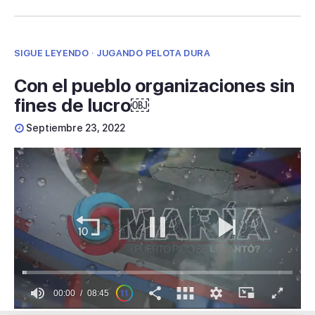
SIGUE LEYENDO · JUGANDO PELOTA DURA
Con el pueblo organizaciones sin
fines de lucro￼
Septiembre 23, 2022
00:01
08:45
0