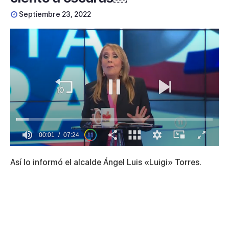
Septiembre 23, 2022
00:01
07:24
0
of
Así lo informó el alcalde Ángel Luis «Luigi» Torres.
7
minutes,
24
seconds