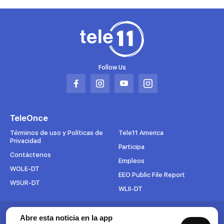
Follow Us
Abrir
Abrir
Abrir
Abrir
en
en
en
en
una
una
una
una
TeleOnce
nueva
nueva
nueva
nueva
pestaña
pestaña
pestaña
pestaña
Términos de uso y Políticas de
Tele11 America
Privacidad
Participa
Contáctenos
Empleos
WOLE-DT
EEO Public File Report
WSUR-DT
WLII-DT
Suscríbete al boletín
Abre esta noticia en la app