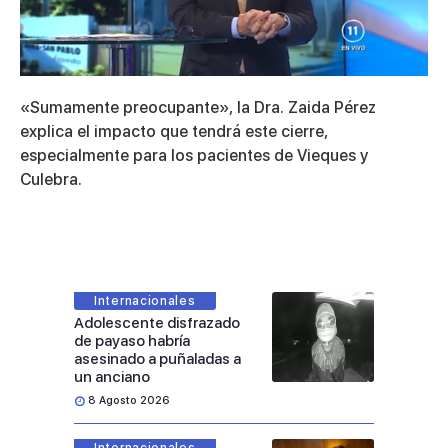
0
of
«Sumamente preocupante», la Dra. Zaida Pérez
11
minutes,
explica el impacto que tendrá este cierre,
13
especialmente para los pacientes de Vieques y
seconds
Culebra.
Internacionales
Adolescente disfrazado
de payaso habría
asesinado a puñaladas a
un anciano
8 Agosto 2026