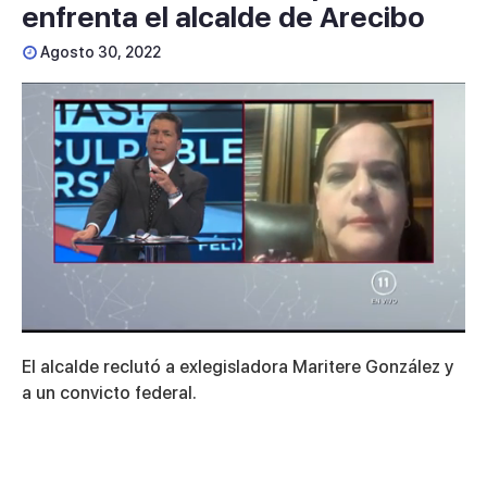
enfrenta el alcalde de Arecibo
Agosto 30, 2022
0
of
El alcalde reclutó a exlegisladora Maritere González y
4
minutes,
a un convicto federal.
33
seconds