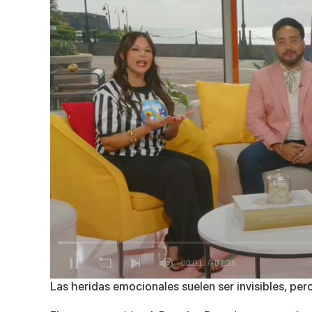
0
Las heridas emocionales suelen ser invisibles, per
seconds
of