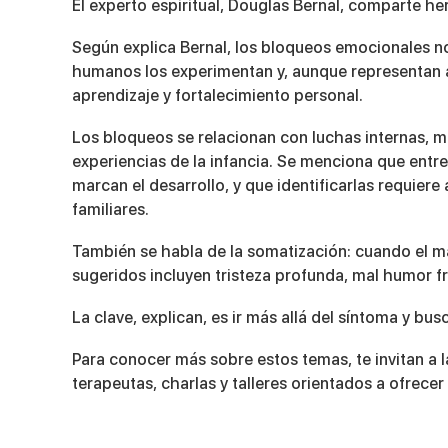
El experto espiritual, Douglas Bernal, comparte he
7
minutes,
38
Según explica Bernal, los bloqueos emocionales no
seconds
Volume
90%
humanos los experimentan y, aunque representan 
aprendizaje y fortalecimiento personal.
Los bloqueos se relacionan con luchas internas, mi
experiencias de la infancia. Se menciona que entr
marcan el desarrollo, y que identificarlas requie
familiares.
También se habla de la somatización: cuando el m
sugeridos incluyen tristeza profunda, mal humor f
La clave, explican, es ir más allá del síntoma y bus
Para conocer más sobre estos temas, te invitan a 
terapeutas, charlas y talleres orientados a ofrec