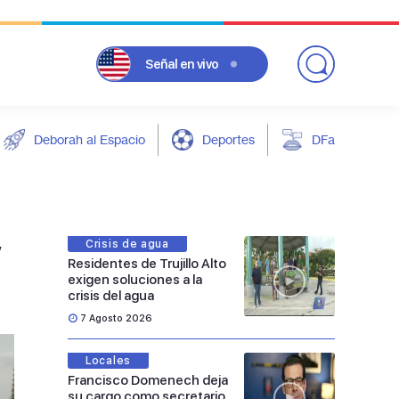
Señal
en vivo
Deborah al Espacio
Deportes
DFarándula
y
Crisis de agua
Residentes de Trujillo Alto
exigen soluciones a la
crisis del agua
7 Agosto 2026
Locales
Francisco Domenech deja
su cargo como secretario