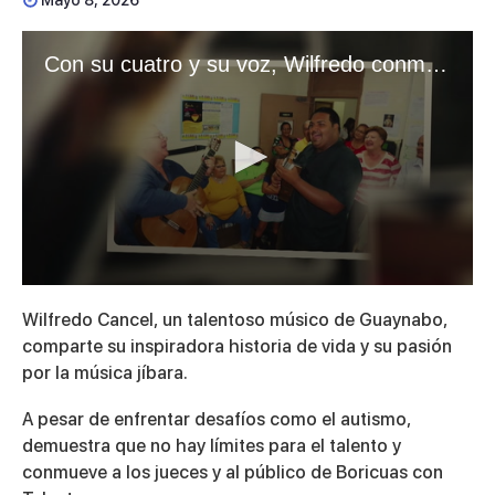
Mayo 8, 2026
Con su cuatro y su voz, Wilfredo conmueve a Puerto Rico
0
seconds
Wilfredo Cancel, un talentoso músico de Guaynabo,
of
5
comparte su inspiradora historia de vida y su pasión
minutes,
por la música jíbara.
4
seconds
A pesar de enfrentar desafíos como el autismo,
demuestra que no hay límites para el talento y
conmueve a los jueces y al público de Boricuas con