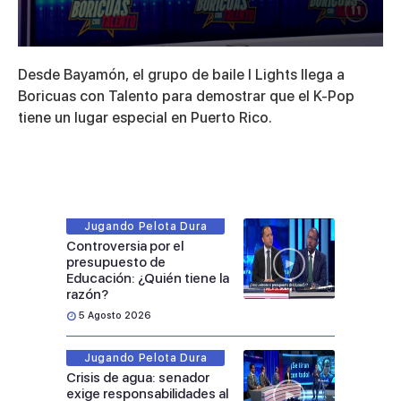
0
seconds
Desde Bayamón, el grupo de baile I Lights llega a
of
5
Boricuas con Talento para demostrar que el K-Pop
minutes,
tiene un lugar especial en Puerto Rico.
1
second
Jugando Pelota Dura
Controversia por el
presupuesto de
Educación: ¿Quién tiene la
razón?
5 Agosto 2026
Jugando Pelota Dura
Crisis de agua: senador
exige responsabilidades al