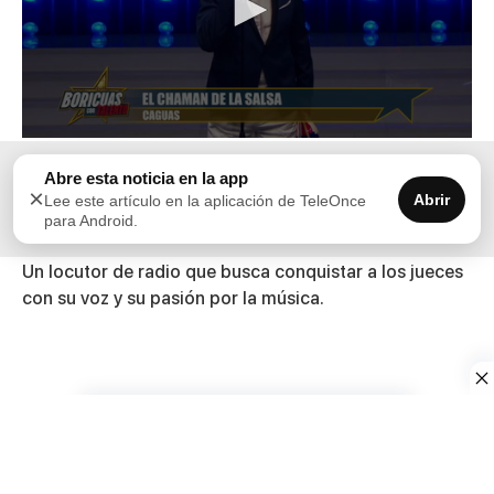
0
seconds
Directamente desde Caguas, Martín López, mejor
Abre esta noticia en la app
of
×
4
conocido como «El Chamán de la Salsa», se presenta
Abrir
Lee este artículo en la aplicación de TeleOnce
minutes,
para Android.
en el escenario de Boricuas con Talento.
3
seconds
Un locutor de radio que busca conquistar a los jueces
con su voz y su pasión por la música.