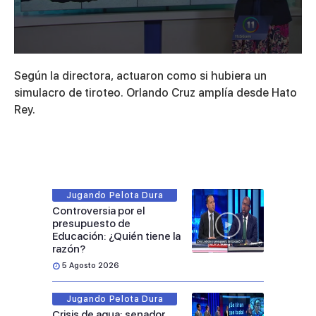
0
seconds
Según la directora, actuaron como si hubiera un
of
2
simulacro de tiroteo. Orlando Cruz amplía desde Hato
minutes,
Rey.
0
Jugando Pelota Dura
Controversia por el
presupuesto de
Educación: ¿Quién tiene la
razón?
5 Agosto 2026
Jugando Pelota Dura
Crisis de agua: senador