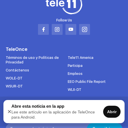
Follow Us
Abrir
Abrir
Abrir
Abrir
en
en
en
en
una
una
una
una
TeleOnce
nueva
nueva
nueva
nueva
pestaña
pestaña
pestaña
pestaña
Términos de uso y Políticas de
Tele11 America
Privacidad
Participa
Contáctenos
Empleos
WOLE-DT
EEO Public File Report
WSUR-DT
WLII-DT
Suscríbete al boletín
Abre esta noticia en la app
×
Abrir
Lee este artículo en la aplicación de TeleOnce
Para mantenerse al tanto de todo lo que pasa en TeleOnce,
para Android.
suscríbase ahora a nuestros boletines.
Search: