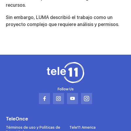
recursos.
Sin embargo, LUMA describió el trabajo como un
proyecto complejo que requiere análisis y permisos.
Follow Us
Abrir
Abrir
Abrir
Abrir
en
en
en
en
una
una
una
una
TeleOnce
nueva
nueva
nueva
nueva
pestaña
pestaña
pestaña
pestaña
Términos de uso y Políticas de
Tele11 America