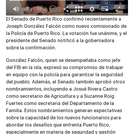
00:01
03:53
0
El Senado de Puerto Rico confirmó recientemente a
of
Joseph González Falcón como nuevo comisionado de
3
minutes,
la Policía de Puerto Rico. La votación fue unánime, y el
53
presidente del Senado notificó a la gobernadora
seconds
sobre la confirmación.
González Falcón, quien se desempeñaba como jefe
del FBI en la isla, expresó su compromiso de trabajar
en equipo con la policía para garantizar la seguridad
del pueblo. Además, el Senado también aprobó otros
nombramientos, incluyendo a Josué Rivera Castro
como secretario de Agricultura y a Suzanne Roig
Fuertes como secretaria del Departamento de la
Familia. Estos nombramientos generan expectativas
sobre la capacidad de los nuevos funcionarios para
abordar los desafíos que enfrenta Puerto Rico,
especialmente en materia de seguridad y gestión