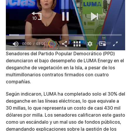
00:01
03:05
0
Senadores del Partido Popular Democrático (PPD)
seconds
denunciaron el bajo desempeño de LUMA Energy en el
of
3
desganche de vegetación en la Isla, a pesar de los
minutes,
multimillonarios contratos firmados con cuatro
5
seconds
compañías.
Según indicaron, LUMA ha completado solo el 30% del
desganche en las líneas eléctricas, lo que equivale a
30 millas, lo que representa un costo de casi 430 mil
dólares por milla. Los senadores calificaron este gasto
como un escándalo y un mal uso de fondos públicos,
demandando explicaciones sobre la gestión de los