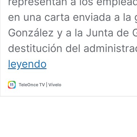
representan a los empleado
en una carta enviada a la
González y a la Junta de 
destitución del administ
Uniones
leyendo
del
Fondo
del
TeleOnce TV | Vívelo
Seguro
del
Estado
exigen
destitución
del
administrador
Noé
Marcano