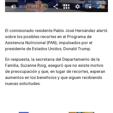
00:01
02:17
0
of
2
minutes,
17
El comisionado residente Pablo José Hernández alertó
seconds
sobre los posibles recortes en el Programa de
Asistencia Nutricional (PAN), impulsados por el
presidente de Estados Unidos, Donald Trump.
En respuesta, la secretaria del Departamento de la
Familia, Suzanne Roig, aseguró que no existe motivo
de preocupación y que, en lugar de recortes, esperan
aumentos en los beneficios y que siguen recibiendo
nuevas solicitudes.