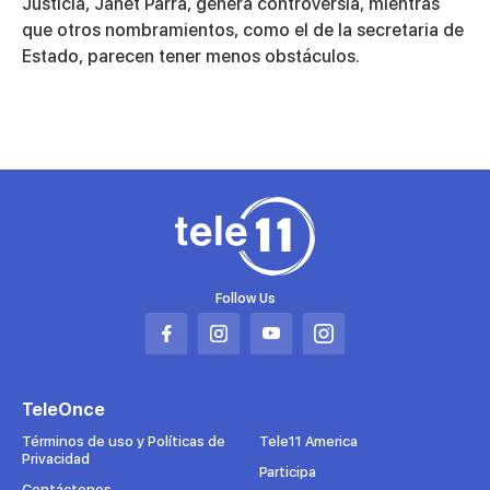
Justicia, Janet Parra, genera controversia, mientras
que otros nombramientos, como el de la secretaria de
Estado, parecen tener menos obstáculos.
Follow Us
Abrir
Abrir
Abrir
Abrir
en
en
en
en
una
una
una
una
TeleOnce
nueva
nueva
nueva
nueva
pestaña
pestaña
pestaña
pestaña
Términos de uso y Políticas de
Tele11 America
Privacidad
Participa
Contáctenos