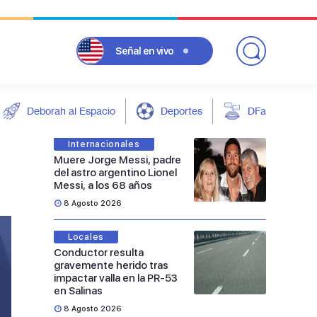
Señal
en vivo
Deborah al Espacio
Deportes
DFarándula
Internacionales
Muere Jorge Messi, padre
del astro argentino Lionel
Messi, a los 68 años
8 Agosto 2026
Locales
Conductor resulta
gravemente herido tras
impactar valla en la PR-53
en Salinas
8 Agosto 2026