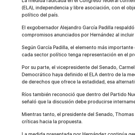
La medida radicada en el Congreso federal contem
(ELA), independencia y libre asociación
, con el ob
político del país.
El exgobernador
Alejandro García Padilla
respaldó 
compromisos anunciados por Hernández al incluir t
Según García Padilla, el elemento más importante 
cada sector político tenga representación en el p
Por su parte, el vicepresidente del Senado,
Carmel
Democrático haya definido el ELA dentro de la med
de derechos que ofrece la estadidad, esa alternati
Ríos también reconoció que dentro del Partido Nue
señaló que la discusión debe producirse internam
Mientras tanto, el presidente del Senado,
Thomas 
críticas hacia la propuesta.
La medida presentada por Hernández continúa gene