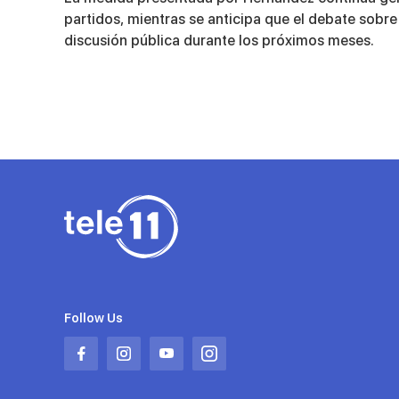
partidos, mientras se anticipa que el debate sobre 
discusión pública durante los próximos meses.
Follow Us
Abrir
Abrir
Abrir
Abrir
en
en
en
en