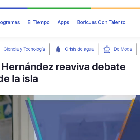
rogramas
El Tiempo
Apps
Boricuas Con Talento
Ciencia y Tecnología
Crisis de agua
De Moda
 Hernández reaviva debate
e la isla