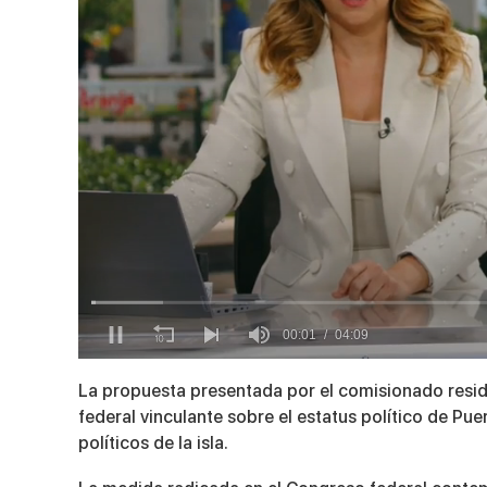
0
of
La propuesta presentada por el comisionado resid
4
federal vinculante sobre el estatus político de Pue
minutes,
9
políticos de la isla.
seconds
Volume
90%