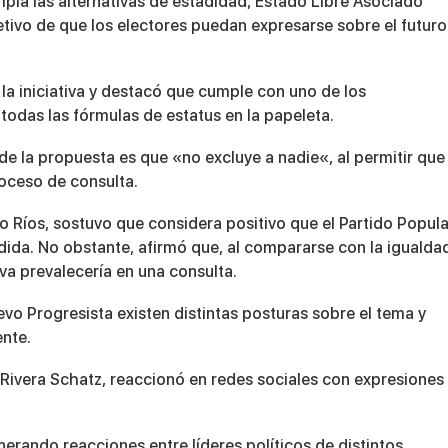
pla las alternativas de
estadidad, Estado Libre Asociado
jetivo de que los electores puedan expresarse sobre el futuro
la iniciativa y destacó que cumple con uno de los
odas las fórmulas de estatus en la papeleta.
de la propuesta es que «
no excluye a nadie
«, al permitir que
roceso de consulta.
o Ríos
, sostuvo que considera positivo que el Partido Popula
ida. No obstante, afirmó que, al compararse con la igualda
va prevalecería en una consulta.
vo Progresista existen distintas posturas sobre el tema y
ente.
Rivera Schatz
, reaccionó en redes sociales con expresiones
rando reacciones entre líderes políticos de distintos