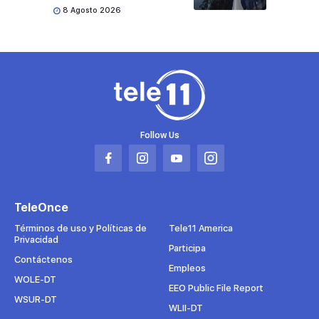
8 Agosto 2026
Follow Us
Abrir
Abrir
Abrir
Abrir
en
en
en
en
una
una
una
una
TeleOnce
nueva
nueva
nueva
nueva
pestaña
pestaña
pestaña
pestaña
Términos de uso y Políticas de
Tele11 America
Privacidad
Participa
Contáctenos
Empleos
WOLE-DT
EEO Public File Report
WSUR-DT
WLII-DT