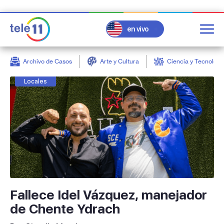
en vivo
Archivo de Casos
Arte y Cultura
Ciencia y Tecnologí
post
Locales
Fallece Idel Vázquez, manejador
de Chente Ydrach