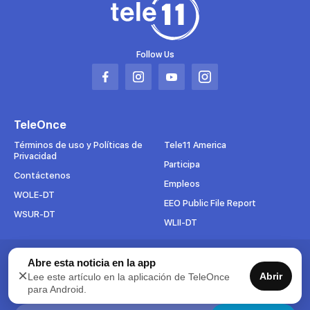
Follow Us
Abrir
Abrir
Abrir
Abrir
en
en
en
en
una
una
una
una
TeleOnce
nueva
nueva
nueva
nueva
pestaña
pestaña
pestaña
pestaña
Términos de uso y Políticas de
Tele11 America
Privacidad
Participa
Contáctenos
Empleos
WOLE-DT
EEO Public File Report
WSUR-DT
WLII-DT
Abre esta noticia en la app
Suscríbete al boletín
×
Abrir
Lee este artículo en la aplicación de TeleOnce
Para mantenerse al tanto de todo lo que pasa en TeleOnce,
para Android.
suscríbase ahora a nuestros boletines.