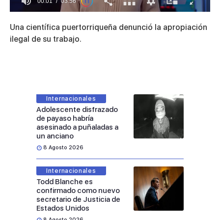
00:01
03:56
0
seconds
Una científica puertorriqueña denunció la apropiación
of
3
ilegal de su trabajo.
minutes,
56
seconds
Internacionales
Adolescente disfrazado
de payaso habría
asesinado a puñaladas a
un anciano
8 Agosto 2026
Internacionales
Todd Blanche es
confirmado como nuevo
secretario de Justicia de
Estados Unidos
8 Agosto 2026