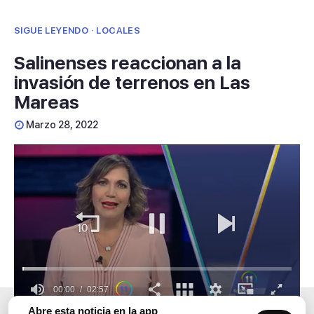
SIGUE LEYENDO · LOCALES
Salinenses reaccionan a la
invasión de terrenos en Las
Mareas
Marzo 28, 2022
00:01
02:57
0
Abre esta noticia en la app