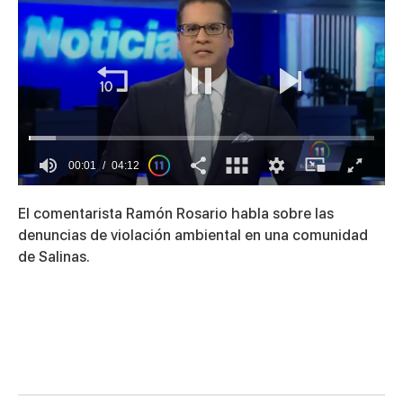
00:01
04:12
0
seconds
El comentarista Ramón Rosario habla sobre las
of
4
denuncias de violación ambiental en una comunidad
minutes,
de Salinas.
12
seconds