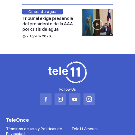
Crisis de agua
Tribunal exige presencia
del presidente de la AAA
por crisis de agua
7 Agosto 2026
Follow Us
Abrir
Abrir
Abrir
Abrir
en
en
en
en
una
una
una
una
TeleOnce
nueva
nueva
nueva
nueva
pestaña
pestaña
pestaña
pestaña
Términos de uso y Políticas de
Tele11 America
Privacidad