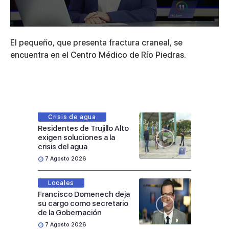
0
seconds
El pequeño, que presenta fractura craneal, se
of
1
encuentra en el Centro Médico de Río Piedras.
minute,
52
seconds
Crisis de agua
Residentes de Trujillo Alto
exigen soluciones a la
crisis del agua
7 Agosto 2026
Locales
Francisco Domenech deja
su cargo como secretario
de la Gobernación
7 Agosto 2026