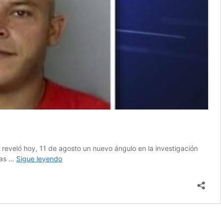
, reveló hoy, 11 de agosto un nuevo ángulo en la investigación
Panadería
las …
Sigue leyendo
está
alimentando
a
Alexis
Alicea
Torres