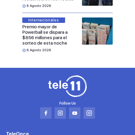
8 Agosto 2026
Internacionales
Premio mayor de
Powerball se dispara a
$856 millones para el
sorteo de esta noche
8 Agosto 2026
Follow Us
Abrir
Abrir
Abrir
Abrir
en
en
en
en
una
una
una
una
TeleOnce