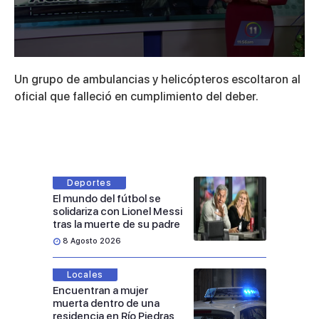
0
seconds
Un grupo de ambulancias y helicópteros escoltaron al
of
1
oficial que falleció en cumplimiento del deber.
minute,
50
seconds
Deportes
El mundo del fútbol se
solidariza con Lionel Messi
tras la muerte de su padre
8 Agosto 2026
Locales
Encuentran a mujer
muerta dentro de una
residencia en Río Piedras