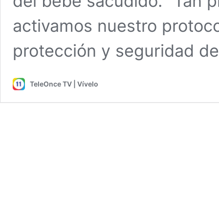
del bebé sacudido. “Tan pr
activamos nuestro protoco
protección y seguridad d
TeleOnce TV | Vívelo